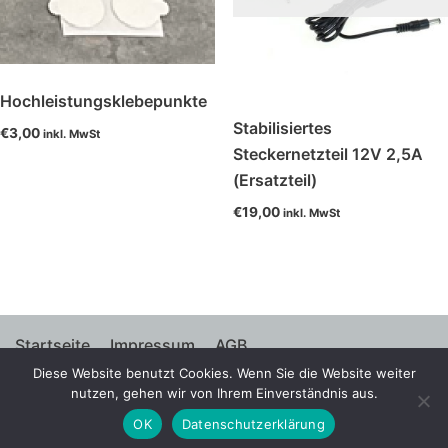
Hochleistungsklebepunkte
Stabilisiertes
€
3,00
inkl. MwSt
Steckernetzteil 12V 2,5A
(Ersatzteil)
€
19,00
inkl. MwSt
Startseite
Impressum
AGB
Diese Website benutzt Cookies. Wenn Sie die Website weiter
Widerrufsbelehrung
Datenschutzerklärung
nutzen, gehen wir von Ihrem Einverständnis aus.
OK
Datenschutzerklärung
© 2021 Helge Kaiser GmbH