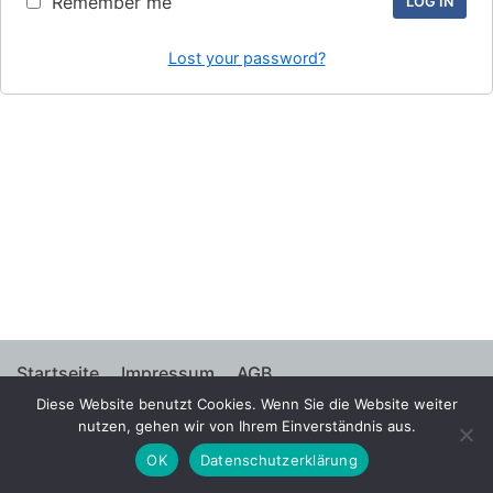
Remember me
LOG IN
Lost your password?
Startseite
Impressum
AGB
Diese Website benutzt Cookies. Wenn Sie die Website weiter
Widerrufsbelehrung
Datenschutzerklärung
nutzen, gehen wir von Ihrem Einverständnis aus.
OK
Datenschutzerklärung
© 2021 Helge Kaiser GmbH