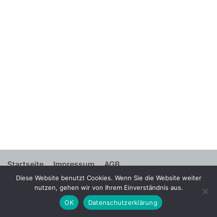
Startseite
Impressum
AGB
Diese Website benutzt Cookies. Wenn Sie die Website weiter
Widerrufsbelehrung
Datenschutzerklärung
nutzen, gehen wir von Ihrem Einverständnis aus.
OK
Datenschutzerklärung
© 2021 Helge Kaiser GmbH